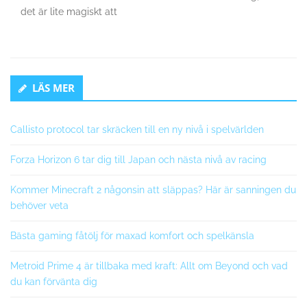
det är lite magiskt att
Secondary
LÄS MER
Sidebar
Callisto protocol tar skräcken till en ny nivå i spelvärlden
Forza Horizon 6 tar dig till Japan och nästa nivå av racing
Kommer Minecraft 2 någonsin att släppas? Här är sanningen du
behöver veta
Bästa gaming fåtölj för maxad komfort och spelkänsla
Metroid Prime 4 är tillbaka med kraft: Allt om Beyond och vad
du kan förvänta dig