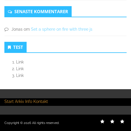
SENASTE KOMMENTARER
Jonas
om
Set a sphere on fire with three js
TEST
Link
Link
Link
Start
Arkiv
Info
Kontakt
Start
Kontakt
Inf
Copyright © 2026
All rights reserved.