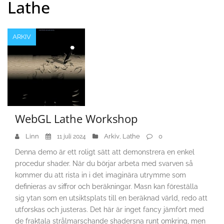
Lathe
ARKIV
WebGL Lathe Workshop
Linn
Arkiv
Lathe
0
11 juli 2024
,
Denna demo är ett roligt sätt att demonstrera en enkel
procedur shader. När du börjar arbeta med svarven så
kommer du att rista in i det imaginära utrymme som
definieras av siffror och beräkningar. Masn kan föreställa
sig ytan som en utsiktsplats till en beräknad värld, redo att
utforskas och justeras. Det här är inget fancy jämfört med
de fraktala strålmarschande shadersna runt omkring, men