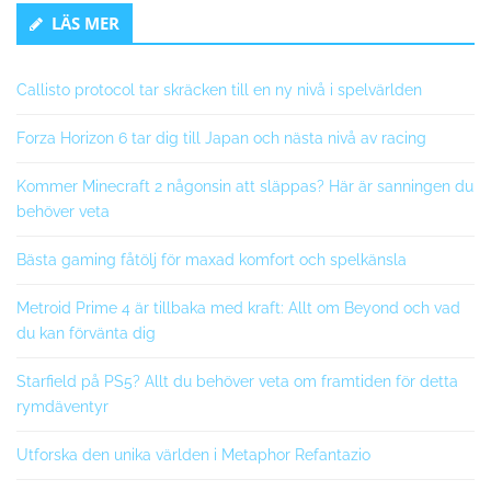
Secondary
l
LÄS MER
Sidebar
t
e
r
Callisto protocol tar skräcken till en ny nivå i spelvärlden
n
Forza Horizon 6 tar dig till Japan och nästa nivå av racing
a
t
Kommer Minecraft 2 någonsin att släppas? Här är sanningen du
i
behöver veta
v
e
Bästa gaming fåtölj för maxad komfort och spelkänsla
:
Metroid Prime 4 är tillbaka med kraft: Allt om Beyond och vad
du kan förvänta dig
Starfield på PS5? Allt du behöver veta om framtiden för detta
rymdäventyr
Utforska den unika världen i Metaphor Refantazio