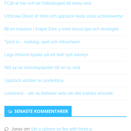
FC26 är här och tar fotbollsspel till nästa nivå
Utforska Ghost of Yotei och upptäck nästa stora actionäventyr
Bli en mästare i Sniper Elite 5 med dessa tips och strategier
Tjock tv – nostalgi, spel och retrocharm
Lego Horizon bjuder på ett helt nytt äventyr
Nhl 24 tar ishockeyspelen till en ny nivå
Upptäck världen av pocketboy
Lodstreck – allt du behöver veta om det lodräta strecket
SENASTE KOMMENTARER
Jonas
om
Set a sphere on fire with three js