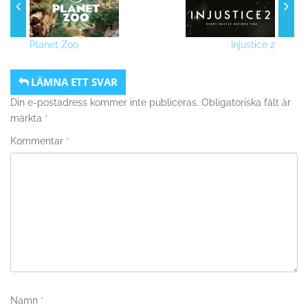
Planet Zoo
Injustice 2
LÄMNA ETT SVAR
Din e-postadress kommer inte publiceras.
Obligatoriska fält är
märkta
*
Kommentar
*
Namn
*