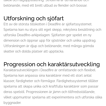
taktik och laguppställning. Striderna är utmanande och
belönande, med ett brett utbud av fiender och bossar.
Utforskning och sjöfart
Ett av de största tillskotten i Deadfire är sjöfartssystemet.
Spelarna kan nu styra sitt eget skepp, rekrytera besättning och
utforska Deadfire-arkipelagen. Sjöfarten ger spelet en ny
dimension och öppnar upp för sjöstrider och unika uppdrag.
Utforskningen är djup och belönande, med många gömda
skatter och dolda platser att upptäcka.
Progression och karaktärsutveckling
Karaktärsutvecklingen i Deadfire är omfattande och flexibel.
Spelarna kan anpassa sina karaktärer med ett stort antal
klasser, färdigheter och förmågor. Färdighetssystemet tillåter
spelarna att skapa unika och kraftfulla karaktärer som passar
deras spelstil. Progressionen är jämn och tillfredsställande,
vilket uppmuntrar spelarna att experimentera och utforska olika
byggnader.