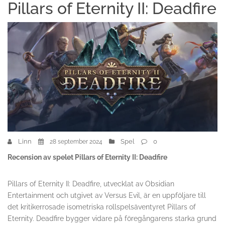
Pillars of Eternity II: Deadfire
Linn
Spel
0
28 september 2024
Recension av spelet Pillars of Eternity II: Deadfire
Pillars of Eternity II: Deadfire, utvecklat av Obsidian
Entertainment och utgivet av Versus Evil, är en uppföljare till
det kritikerrosade isometriska rollspelsäventyret Pillars of
Eternity. Deadfire bygger vidare på föregångarens starka grund